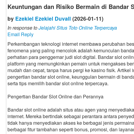
Keuntungan dan Risiko Bermain di Bandar S
by
Ezekiel Ezekiel Duvall
(2026-01-11)
In response to
Jelajahi Situs Toto Online Terpercaya
Email Reply
Perkembangan teknologi internet membawa perubahan besa
fenomena yang paling mencolok adalah kemunculan bandar s
perhatian para penggemar judi slot digital. Bandar slot onl
platform yang memungkinkan pemain untuk mengakses berb
mudah dan cepat, tanpa harus pergi ke kasino fisik. Artike
pengertian bandar slot online, keunggulan bermain di band
serta tips memilih bandar slot online terpercaya.
Pengertian Bandar Slot Online dan Perannya
Bandar slot online adalah situs atau agen yang menyediaka
internet. Mereka bertindak sebagai perantara antara penye
tidak hanya menyediakan akses ke berbagai jenis permainan
berbagai fitur tambahan seperti bonus, promosi, dan layan