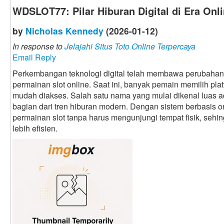
WDSLOT77: Pilar Hiburan Digital di Era Onl
by
Nicholas Kennedy
(2026-01-12)
In response to
Jelajahi Situs Toto Online Terpercaya
Email Reply
Perkembangan teknologi digital telah membawa perubahan 
permainan slot online. Saat ini, banyak pemain memilih plat
mudah diakses. Salah satu nama yang mulai dikenal luas a
bagian dari tren hiburan modern. Dengan sistem berbasis o
permainan slot tanpa harus mengunjungi tempat fisik, se
lebih efisien.