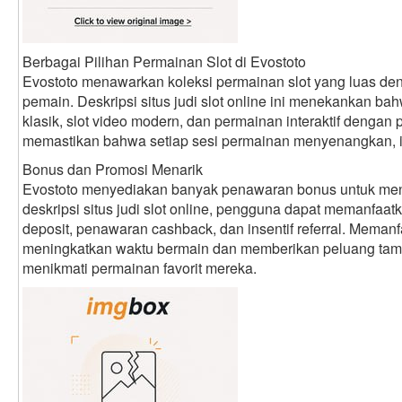
Berbagai Pilihan Permainan Slot di Evostoto
Evostoto menawarkan koleksi permainan slot yang luas den
pemain. Deskripsi situs judi slot online ini menekankan ba
klasik, slot video modern, dan permainan interaktif dengan
memastikan bahwa setiap sesi permainan menyenangkan, im
Bonus dan Promosi Menarik
Evostoto menyediakan banyak penawaran bonus untuk men
deskripsi situs judi slot online, pengguna dapat memanfaa
deposit, penawaran cashback, dan insentif referral. Memanfa
meningkatkan waktu bermain dan memberikan peluang ta
menikmati permainan favorit mereka.