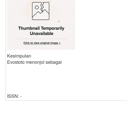
Kesimpulan
Evostoto menonjol sebagai
ISSN: -