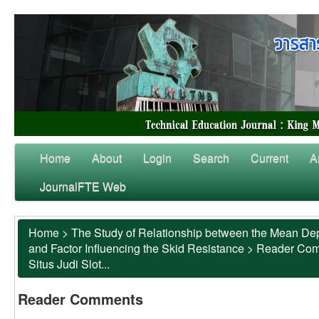
Home
About
Login
Search
Current
A
JournalFTE Web
Home
>
The Study of Relationship between the Mean Dep
and Factor Influencing the Skid Resistance
>
Reader Co
Situs Judi Slot...
Reader Comments