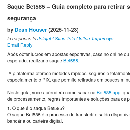
Saque Bet585 – Guia completo para retirar 
segurança
by
Dean Houser
(2025-11-23)
In response to
Jelajahi Situs Toto Online Terpercaya
Email Reply
Após obter lucros em apostas esportivas, cassino online 
esperado: realizar o saque
Bet585
.
A plataforma oferece métodos rápidos, seguros e totalment
especialmente o PIX, que permite retiradas em poucos minu
Neste guia, você aprenderá como sacar na
Bet585 app
, qu
de processamento, regras importantes e soluções para os
1. O que é o saque Bet585?
O saque Bet585 é o processo de transferir o saldo disponíve
bancária ou carteira digital.