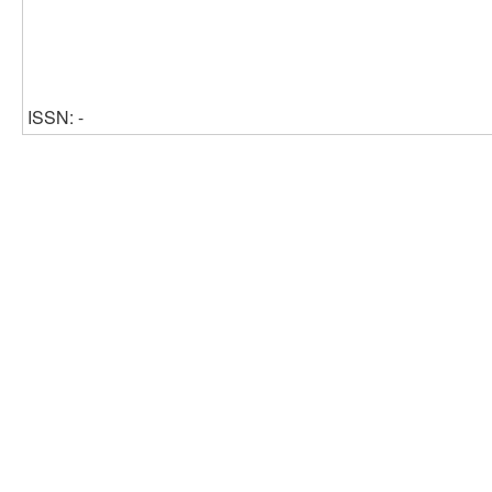
ISSN: -