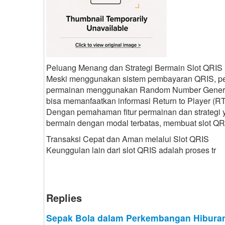
Peluang Menang dan Strategi Bermain Slot QRIS
Meski menggunakan sistem pembayaran QRIS, pel
permainan menggunakan Random Number Generato
bisa memanfaatkan informasi Return to Player (R
Dengan pemahaman fitur permainan dan strategi
bermain dengan modal terbatas, membuat slot Q
Transaksi Cepat dan Aman melalui Slot QRIS
Keunggulan lain dari slot QRIS adalah proses tr
Replies
Sepak Bola dalam Perkembangan Hiburan 