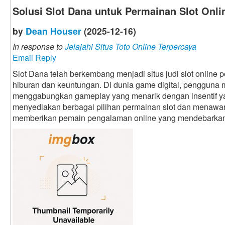
Solusi Slot Dana untuk Permainan Slot Onli
by
Dean Houser
(2025-12-16)
In response to
Jelajahi Situs Toto Online Terpercaya
Email Reply
Slot Dana telah berkembang menjadi situs judi slot online
hiburan dan keuntungan. Di dunia game digital, pengguna 
menggabungkan gameplay yang menarik dengan insentif y
menyediakan berbagai pilihan permainan slot dan menawa
memberikan pemain pengalaman online yang mendebarka