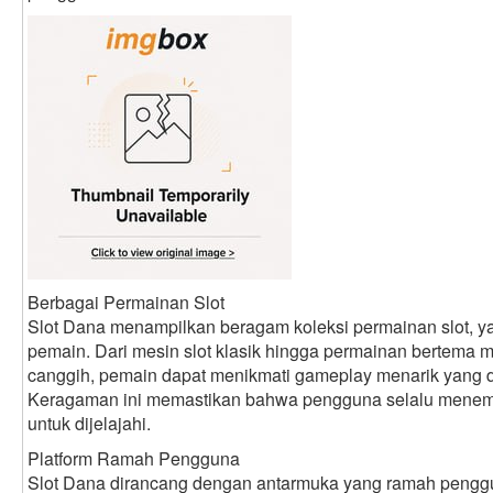
Berbagai Permainan Slot
Slot Dana menampilkan beragam koleksi permainan slot, y
pemain. Dari mesin slot klasik hingga permainan bertema mo
canggih, pemain dapat menikmati gameplay menarik yang 
Keragaman ini memastikan bahwa pengguna selalu menem
untuk dijelajahi.
Platform Ramah Pengguna
Slot Dana dirancang dengan antarmuka yang ramah pengg