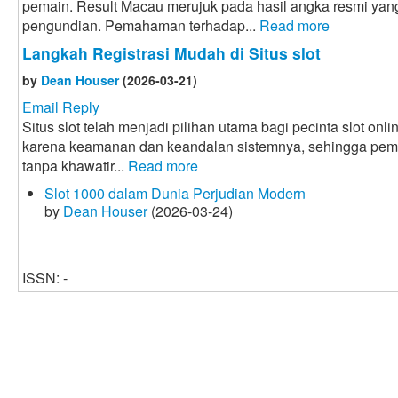
pemain. Result Macau merujuk pada hasil angka resmi yan
pengundian. Pemahaman terhadap...
Read more
Langkah Registrasi Mudah di Situs slot
by
Dean Houser
(2026-03-21)
Email Reply
Situs slot telah menjadi pilihan utama bagi pecinta slot onlin
karena keamanan dan keandalan sistemnya, sehingga pem
tanpa khawatir...
Read more
Slot 1000 dalam Dunia Perjudian Modern
by
Dean Houser
(2026-03-24)
ISSN: -