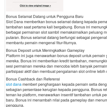
Bonus Selamat Datang untuk Pengguna Baru
Slot Dana memberikan bonus selamat datang kepada pema
tambahan saat pertama kali bergabung. Bonus ini memung
berbagai permainan slot sambil memaksimalkan peluang m
putaran. Bonus selamat datang berfungsi sebagai pengenal
membantu pemain mengenal fitur-fiturnya.
Bonus Deposit untuk Meningkatkan Gameplay
Platform ini juga menawarkan bonus deposit untuk pemai
mereka. Bonus ini memberikan kredit tambahan, memungk
sesi permainan mereka dan mencoba lebih banyak permain
partisipasi aktif dan membuat pengalaman slot online leb
Bonus Cashback dan Referensi
slot dana
memberi penghargaan kepada pemain setia deng
sebagian persentase kerugian kepada pengguna. Bonus re
teman ke platform, menawarkan insentif tambahan untuk 
baru. Bonus ini menambah nilai pada gameplay dan menu
pengguna.