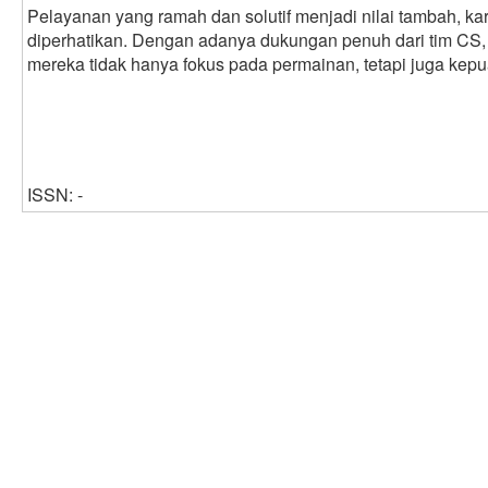
Pelayanan yang ramah dan solutif menjadi nilai tambah, k
diperhatikan. Dengan adanya dukungan penuh dari tim C
mereka tidak hanya fokus pada permainan, tetapi juga kep
ISSN: -