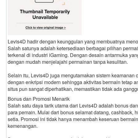
Levis4D hadir dengan keunggulan yang membuatnya menonjo
Salah satunya adalah ketersediaan berbagai pilihan permai
terkenal di industri iGaming. Dengan desain antarmuka y
dengan mudah menjelajahi permainan tanpa kesulitan.
Selain itu, Levis4D juga mengutamakan sistem keamanan c
dengan enkripsi modern sehingga aktivitas bermain tetap
situs pun sangat diperhatikan, memastikan tidak ada gangg
Bonus dan Promosi Menarik
Salah satu daya tarik utama dari Levis4D adalah bonus da
para pemain. Mulai dari bonus selamat datang, cashback, h
setia. Promosi ini tidak hanya menambah keseruan bermain
kemenangan.