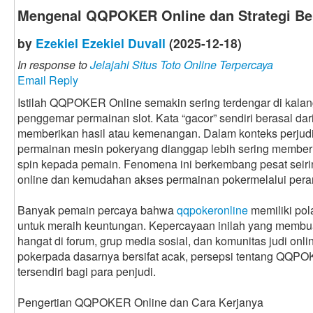
Mengenal QQPOKER Online dan Strategi Be
by
Ezekiel Ezekiel Duvall
(2025-12-18)
In response to
Jelajahi Situs Toto Online Terpercaya
Email Reply
Istilah QQPOKER Online semakin sering terdengar di kalan
penggemar permainan slot. Kata “gacor” sendiri berasal dar
memberikan hasil atau kemenangan. Dalam konteks perju
permainan mesin pokeryang dianggap lebih sering member
spin kepada pemain. Fenomena ini berkembang pesat seiri
online dan kemudahan akses permainan pokermelalui perang
Banyak pemain percaya bahwa
qqpokeronline
memiliki pol
untuk meraih keuntungan. Kepercayaan inilah yang memb
hangat di forum, grup media sosial, dan komunitas judi onl
pokerpada dasarnya bersifat acak, persepsi tentang QQPOK
tersendiri bagi para penjudi.
Pengertian QQPOKER Online dan Cara Kerjanya