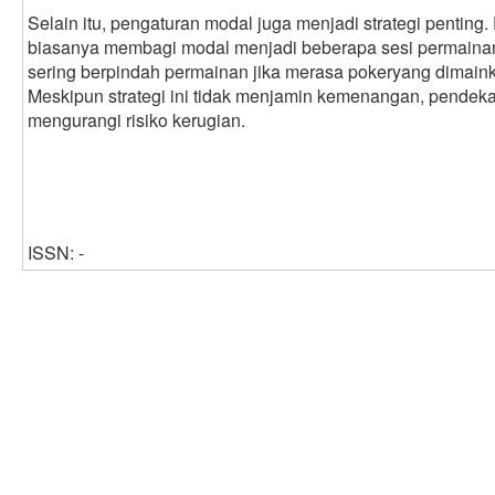
Selain itu, pengaturan modal juga menjadi strategi penti
biasanya membagi modal menjadi beberapa sesi permainan 
sering berpindah permainan jika merasa pokeryang dimaink
Meskipun strategi ini tidak menjamin kemenangan, pendeka
mengurangi risiko kerugian.
ISSN: -