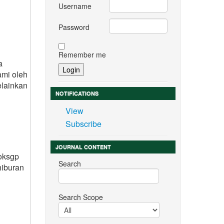
Username
Password
Remember me
a
ami oleh
elainkan
NOTIFICATIONS
View
Subscribe
JOURNAL CONTENT
loksgp
Search
hiburan
Search Scope