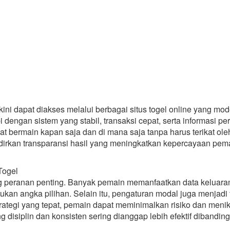
 kini dapat diakses melalui berbagai situs togel online yang mo
pi dengan sistem yang stabil, transaksi cepat, serta informasi p
 bermain kapan saja dan di mana saja tanpa harus terikat ole
adirkan transparansi hasil yang meningkatkan kepercayaan pem
Togel
g peranan penting. Banyak pemain memanfaatkan data keluara
an angka pilihan. Selain itu, pengaturan modal juga menjadi 
rategi yang tepat, pemain dapat meminimalkan risiko dan meni
isiplin dan konsisten sering dianggap lebih efektif dibandin