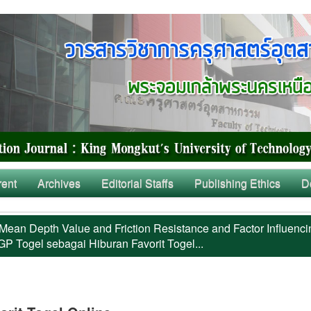
rent
Archives
Editorial Staffs
Publishing Ethics
D
Mean Depth Value and Friction Resistance and Factor Influenci
P Togel sebagai Hiburan Favorit Togel...