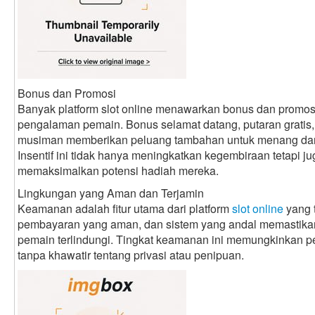
Bonus dan Promosi
Banyak platform slot online menawarkan bonus dan promos
pengalaman pemain. Bonus selamat datang, putaran gratis
musiman memberikan peluang tambahan untuk menang da
Insentif ini tidak hanya meningkatkan kegembiraan tetapi
memaksimalkan potensi hadiah mereka.
Lingkungan yang Aman dan Terjamin
Keamanan adalah fitur utama dari platform
slot online
yang t
pembayaran yang aman, dan sistem yang andal memastikan
pemain terlindungi. Tingkat keamanan ini memungkinkan p
tanpa khawatir tentang privasi atau penipuan.