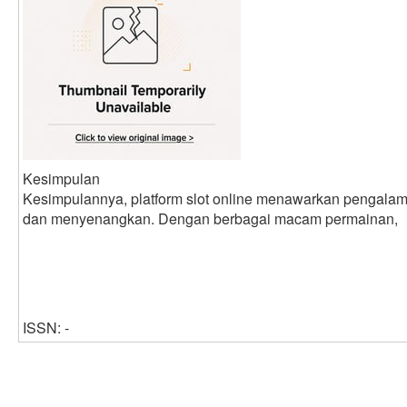
Kesimpulan
Kesimpulannya, platform slot online menawarkan pengala
dan menyenangkan. Dengan berbagai macam permainan,
ISSN: -