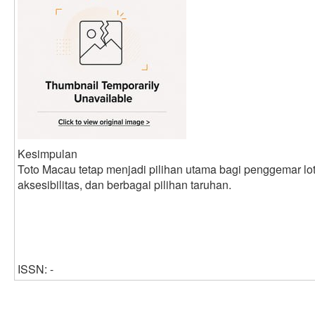
Kesimpulan
Toto Macau tetap menjadi pilihan utama bagi penggemar lot
aksesibilitas, dan berbagai pilihan taruhan.
ISSN: -