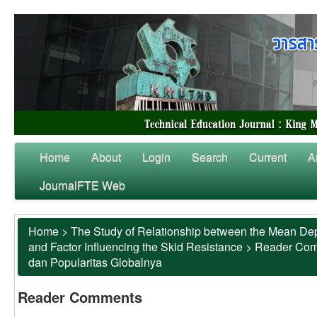
Home
About
Login
Search
Current
A
JournalFTE Web
Home
>
The Study of Relationship between the Mean Dep
and Factor Influencing the Skid Resistance
>
Reader Co
dan Popularitas Globalnya
Reader Comments