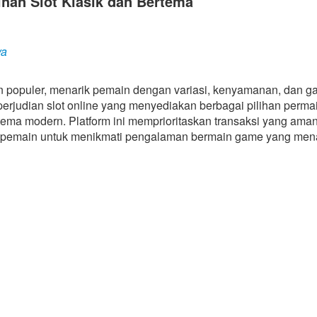
han Slot Klasik dan Bertema
ya
ran populer, menarik pemain dengan variasi, kenyamanan, dan 
 perjudian slot online yang menyediakan berbagai pilihan perma
ertema modern. Platform ini memprioritaskan transaksi yang aman
inkan pemain untuk menikmati pengalaman bermain game yang men