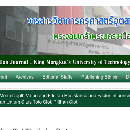
rent
Archives
Editorial Staffs
Publishing Ethics
D
Mean Depth Value and Friction Resistance and Factor Influenci
n Umum Situs Toto Slot: Pilihan Slot...