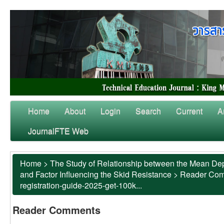
Home
About
Login
Search
Current
A
JournalFTE Web
Home
>
The Study of Relationship between the Mean Dep
and Factor Influencing the Skid Resistance
>
Reader Co
registration-guide-2025-get-100k...
Reader Comments