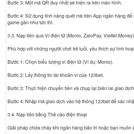
Bước 3: Một mã QR duy nhất sẽ hiện ra trên màn hình.
Bước 4: Sử dụng tính năng quét mã trên App ngân hàng để t
game gần như tức thì.
3.3. Nạp tiền qua Ví điện tử (Momo, ZaloPay, Viettel Money)
Phù hợp với những người chơi trẻ tuổi, yêu thích sự linh hoạt
Bước 1: Chọn biểu tượng ví điện tử (Ví dụ: Momo).
Bước 2: Lấy thông tin tài khoản ví của 123bet.
Bước 3: Thực hiện chuyển tiền và chụp lại biên lai giao dịch
Bước 4: Nhập mã giao dịch vào hệ thống 123bet để xác nhậ
3.4. Nạp tiền bằng Thẻ cào điện thoại
Giải pháp chữa cháy khi ngân hàng bảo trì hoặc bạn muốn 