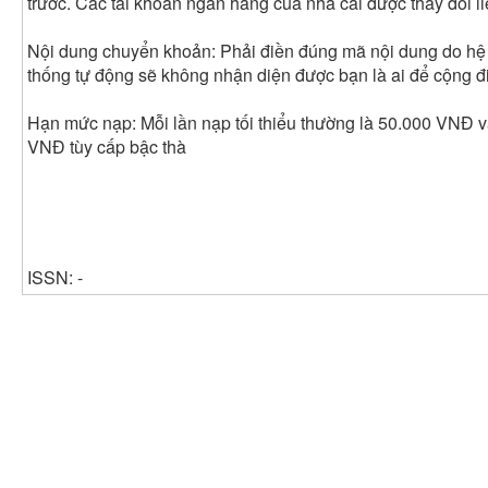
trước. Các tài khoản ngân hàng của nhà cái được thay đổi l
Nội dung chuyển khoản: Phải điền đúng mã nội dung do hệ 
thống tự động sẽ không nhận diện được bạn là ai để cộng đ
Hạn mức nạp: Mỗi lần nạp tối thiểu thường là 50.000 VNĐ v
VNĐ tùy cấp bậc thà
ISSN: -