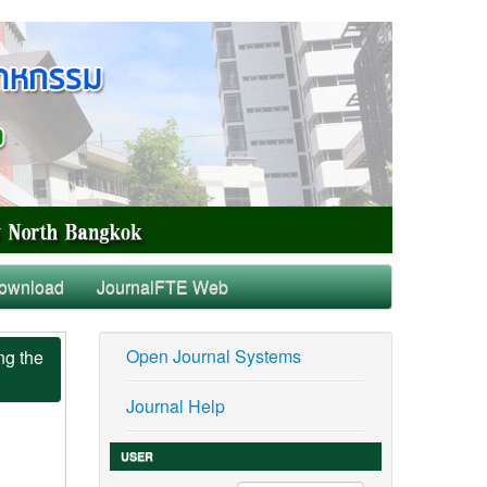
ownload
JournalFTE Web
Open Journal Systems
ng the
Journal Help
USER