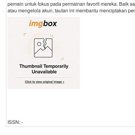
pemain untuk fokus pada permainan favorit mereka. Baik s
atau mengelola akun, tautan ini membantu menciptakan p
ISSN: -