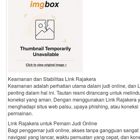
Keamanan dan Stabilitas Link Rajakera
Keamanan adalah perhatian utama dalam judi online, dan 
penting dalam hal ini. Tautan resmi dirancang untuk meli
koneksi yang aman. Dengan menggunakan Link Rajakera ya
menghadapi situs web palsu, upaya phishing, atau koneksi
permainan.
Link Rajakera untuk Pemain Judi Online
Bagi penggemar judi online, akses tanpa gangguan sangat
navigasi yang lancar, waktu pemuatan yang cepat, dan kon