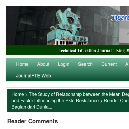
Home
About
Login
Search
Current
A
JournalFTE Web
Home
>
The Study of Relationship between the Mean Dep
and Factor Influencing the Skid Resistance
>
Reader Co
Bagian dari Dunia...
Reader Comments