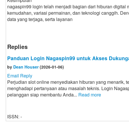
Kesimpulan
nagaspin99 login telah menjadi bagian dari hiburan digit
kemudahan, variasi permainan, dan teknologi canggih. Den
data yang terjaga, serta layanan
Replies
Panduan Login Nagaspin99 untuk Akses Dukung
by
Dean Houser
(2026-01-06)
Email Reply
Perjudian slot online menyediakan hiburan yang menarik, 
menghadapi pertanyaan atau masalah teknis. Login Nagas
pelanggan siap membantu Anda...
Read more
ISSN: -