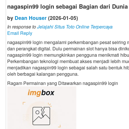
nagaspin99 login sebagai Bagian dari Dunia 
by
Dean Houser
(2026-01-05)
In response to
Jelajahi Situs Toto Online Terpercaya
Email Reply
nagaspin99 login mengalami perkembangan pesat seiring 
dan perangkat digital. Dulu permainan slot hanya bisa dinikm
nagaspin99 login memungkinkan pengguna menikmati hibur
Perkembangan teknologi membuat akses menjadi lebih mudah
menjadikan nagaspin99 login sebagai salah satu bentuk hib
oleh berbagai kalangan pengguna.
Ragam Permainan yang Ditawarkan nagaspin99 login