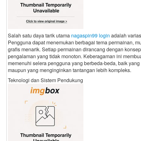
Salah satu daya tarik utama
nagaspin99 login
adalah varia
Pengguna dapat menemukan berbagai tema permainan, mula
grafis menarik. Setiap permainan dirancang dengan kons
pengalaman yang tidak monoton. Keberagaman ini membu
memenuhi selera pengguna yang berbeda-beda, baik yang
maupun yang menginginkan tantangan lebih kompleks.
Teknologi dan Sistem Pendukung