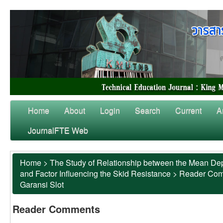
Home
About
Login
Search
Current
A
JournalFTE Web
Home
>
The Study of Relationship between the Mean Dep
and Factor Influencing the Skid Resistance
>
Reader Co
Garansi Slot
Reader Comments