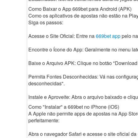
Como Baixar o App 669bet para Android (APK)
Como os aplicativos de apostas não estão na Play S
Siga os passos:
Acesse o Site Oficial: Entre na
669bet app
pelo na
Encontre o Ícone do App: Geralmente no menu later
Baixe o Arquivo APK: Clique no botão "Download 
Permita Fontes Desconhecidas: Vá nas configuraçõe
desconhecidas".
Instale e Aproveite: Abra o arquivo baixado e cliqu
Como "Instalar" a 669bet no iPhone (iOS)
A Apple não permite apps de apostas na App Stor
perfeitamente:
Abra o navegador Safari e acesse o site oficial da