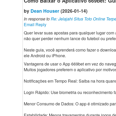
Como Baixar o Aplicativo 669bet: Gu
by
Dean Houser
(2026-01-14)
In response to
Re: Jelajahi Situs Toto Online Terp
Email Reply
Quer levar suas apostas para qualquer lugar com 
não quer perder nenhum lance do futebol ou prefer
Neste guia, você aprenderá como fazer o downlo
ele Android ou iPhone.
Vantagens de usar o App 669bet em vez do nave
Muitos jogadores preferem o aplicativo por motivos
Notificações em Tempo Real: Saiba na hora quan
Login Rápido: Use biometria ou reconhecimento fa
Menor Consumo de Dados: O app é otimizado para 
Estabilidade: Menos travamentos durante jogos de