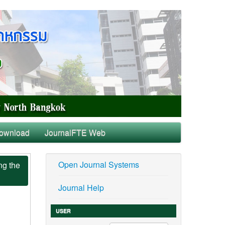
ownload
JournalFTE Web
Open Journal Systems
ng the
Journal Help
USER