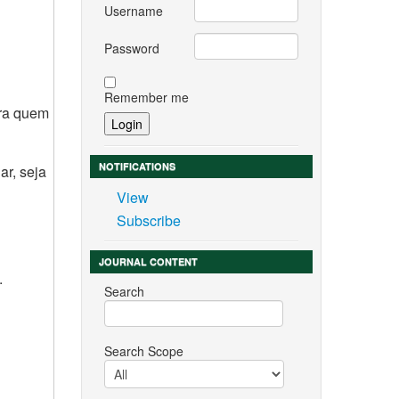
Username
Password
Remember me
ara quem
NOTIFICATIONS
ar, seja
View
Subscribe
JOURNAL CONTENT
.
Search
Search Scope