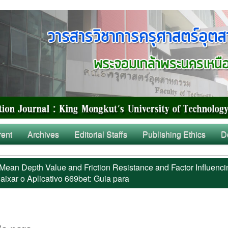
rent
Archives
Editorial Staffs
Publishing Ethics
D
Mean Depth Value and Friction Resistance and Factor Influenci
ixar o Aplicativo 669bet: Guia para