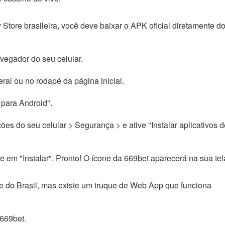
tore brasileira, você deve baixar o APK oficial diretamente do 
vegador do seu celular.
al ou no rodapé da página inicial.
para Android".
s do seu celular > Segurança > e ative "Instalar aplicativos d
e em "Instalar". Pronto! O ícone da 669bet aparecerá na sua tela
e do Brasil, mas existe um truque de Web App que funciona
 669bet.