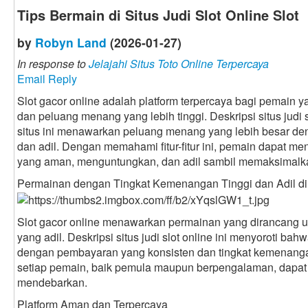
Tips Bermain di Situs Judi Slot Online Slot
by
Robyn Land
(2026-01-27)
In response to
Jelajahi Situs Toto Online Terpercaya
Email Reply
Slot gacor online adalah platform terpercaya bagi pemain
dan peluang menang yang lebih tinggi. Deskripsi situs judi
situs ini menawarkan peluang menang yang lebih besar de
dan adil. Dengan memahami fitur-fitur ini, pemain dapat 
yang aman, menguntungkan, dan adil sambil memaksimalka
Permainan dengan Tingkat Kemenangan Tinggi dan Adil di 
Slot gacor online menawarkan permainan yang dirancang
yang adil. Deskripsi situs judi slot online ini menyoroti 
dengan pembayaran yang konsisten dan tingkat kemenanga
setiap pemain, baik pemula maupun berpengalaman, dapat
mendebarkan.
Platform Aman dan Terpercaya