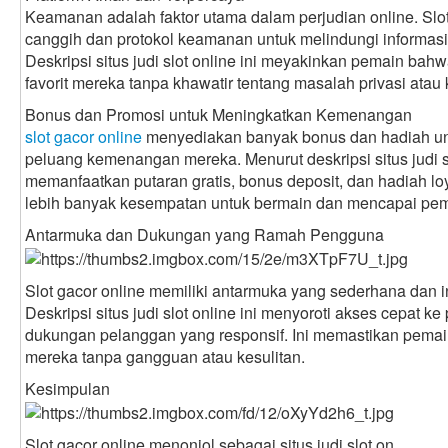
Keamanan adalah faktor utama dalam perjudian online. Slo
canggih dan protokol keamanan untuk melindungi informasi
Deskripsi situs judi slot online ini meyakinkan pemain ba
favorit mereka tanpa khawatir tentang masalah privasi ata
Bonus dan Promosi untuk Meningkatkan Kemenangan
slot gacor online
menyediakan banyak bonus dan hadiah u
peluang kemenangan mereka. Menurut deskripsi situs judi s
memanfaatkan putaran gratis, bonus deposit, dan hadiah lo
lebih banyak kesempatan untuk bermain dan mencapai pem
Antarmuka dan Dukungan yang Ramah Pengguna
Slot gacor online memiliki antarmuka yang sederhana dan int
Deskripsi situs judi slot online ini menyoroti akses cepat 
dukungan pelanggan yang responsif. Ini memastikan pemai
mereka tanpa gangguan atau kesulitan.
Kesimpulan
Slot gacor online menonjol sebagai situs judi slot on