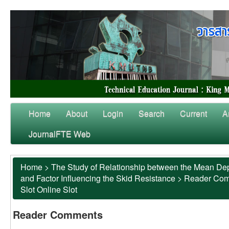
Home
About
Login
Search
Current
A
JournalFTE Web
Home
>
The Study of Relationship between the Mean Dep
and Factor Influencing the Skid Resistance
>
Reader Co
Slot Online Slot
Reader Comments