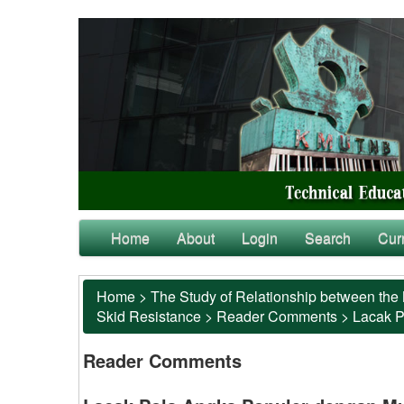
Home
About
Login
Search
Cur
Home
>
The Study of Relationship between the 
Skid Resistance
>
Reader Comments
>
Lacak P
Reader Comments