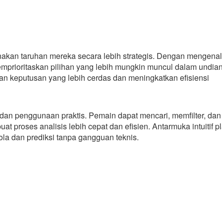
akan taruhan mereka secara lebih strategis. Dengan mengenal
mprioritaskan pilihan yang lebih mungkin muncul dalam undia
 keputusan yang lebih cerdas dan meningkatkan efisiensi
dan penggunaan praktis. Pemain dapat mencari, memfilter, dan
proses analisis lebih cepat dan efisien. Antarmuka intuitif pl
a dan prediksi tanpa gangguan teknis.