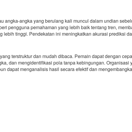
 angka-angka yang berulang kali muncul dalam undian sebe
beri pengguna pemahaman yang lebih baik tentang tren, memb
lebih tinggi. Pendekatan ini meningkatkan akurasi prediksi d
t yang terstruktur dan mudah dibaca. Pemain dapat dengan cepa
ka, dan mengidentifikasi pola tanpa kebingungan. Organisasi 
un dapat menganalisis hasil secara efektif dan mengembangk