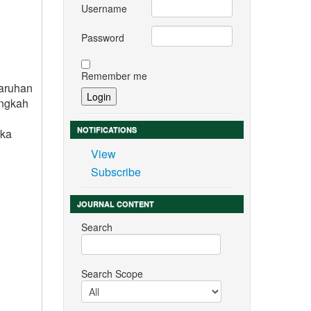
Username
Password
Remember me
taruhan
angkah
NOTIFICATIONS
eka
View
Subscribe
JOURNAL CONTENT
Search
Search Scope