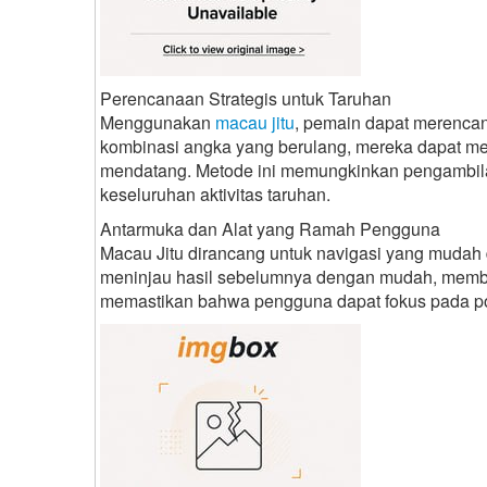
Perencanaan Strategis untuk Taruhan
Menggunakan
macau jitu
, pemain dapat merencan
kombinasi angka yang berulang, mereka dapat me
mendatang. Metode ini memungkinkan pengambilan
keseluruhan aktivitas taruhan.
Antarmuka dan Alat yang Ramah Pengguna
Macau Jitu dirancang untuk navigasi yang mudah 
meninjau hasil sebelumnya dengan mudah, membuat 
memastikan bahwa pengguna dapat fokus pada pol