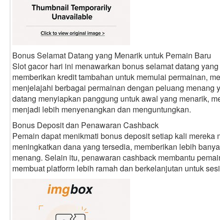
Bonus Selamat Datang yang Menarik untuk Pemain Baru
Slot gacor hari ini menawarkan bonus selamat datang yang 
memberikan kredit tambahan untuk memulai permainan, m
menjelajahi berbagai permainan dengan peluang menang ya
datang menyiapkan panggung untuk awal yang menarik, 
menjadi lebih menyenangkan dan menguntungkan.
Bonus Deposit dan Penawaran Cashback
Pemain dapat menikmati bonus deposit setiap kali mereka 
meningkatkan dana yang tersedia, memberikan lebih bany
menang. Selain itu, penawaran cashback membantu pemai
membuat platform lebih ramah dan berkelanjutan untuk ses