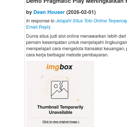
Demo Pragmatic Play Meningkatkan 
by
Dean Houser
(2026-02-01)
In response to
Jelajahi Situs Toto Online Terperca
Email Reply
Dunia situs judi slot online menawarkan lebih 
pemain kesempatan untuk menjelajahi lingkunga
mempelajari cara mengelola transaksi keuangan,
cara kerja berbagai metode pembayaran.