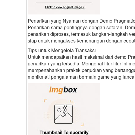
Penarikan yang Nyaman dengan Demo Pragmatic
Penarikan sama pentingnya dengan setoran. Dem
penarikan diproses, termasuk langkah-langkah ver
siap untuk mengakses kemenangan dengan cepat
Tips untuk Mengelola Transaksi
Untuk mendapatkan hasil maksimal dari demo Pra
penarikan yang tersedia. Mengenal fitur-fitur in
mempertahankan praktik perjudian yang bertangg
menikmati pengalaman bermain game yang lanca