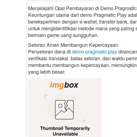
Menjelajahi Opsi Pembayaran di Demo Pragmatic
Keuntungan utama dari demo Pragmatic Play ad
bereksperimen dengan e-wallet, transfer bank, da
untuk mengidentifikasi metode mana yang paling 
bermain game uang sungguhan.
Setoran Aman Membangun Kepercayaan
Penyetoran dana di
demo pragmatic play
dirancan
verifikasi transaksi, batas setoran, dan waktu p
membantu membangun kepercayaan, memungkinkan
yang lebih besar.