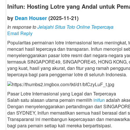
Inifun: Hosting Lotre yang Andal untuk Pem
by
Dean Houser
(2025-11-21)
In response to
Jelajahi Situs Toto Online Terpercaya
Email Reply
Popularitas permainan lotre internasional terus meningkat,
mencari hasil tepercaya dan transparan. Inifun menonjol se
menyelenggarakan pasar lotre resmi dari negara-negara yang
termasuk SINGAPORE49, SINGAPORE45, HONG KONG, 
yang kuat, hasil yang akurat, dan fitur yang ramah pengguna
tepercaya bagi para penggemar lotre di seluruh Indonesia.
Pasar Lotre Internasional yang Legal dan Terpercaya
Salah satu alasan utama pemain memilih
inifun
adalah akse
Dengan menyelenggarakan pertandingan dari SINGAP
dan SYDNEY, Inifun memastikan semua hasil berasal dari s
Transparansi ini membangun kepercayaan dan menawarkan
bagi para pemain setiap kali mereka berpartisipasi.