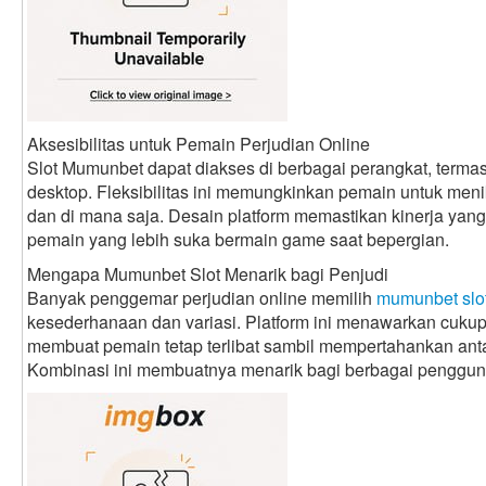
Aksesibilitas untuk Pemain Perjudian Online
Slot Mumunbet dapat diakses di berbagai perangkat, term
desktop. Fleksibilitas ini memungkinkan pemain untuk meni
dan di mana saja. Desain platform memastikan kinerja yang
pemain yang lebih suka bermain game saat bepergian.
Mengapa Mumunbet Slot Menarik bagi Penjudi
Banyak penggemar perjudian online memilih
mumunbet slo
kesederhanaan dan variasi. Platform ini menawarkan cukup
membuat pemain tetap terlibat sambil mempertahankan ant
Kombinasi ini membuatnya menarik bagi berbagai penggun