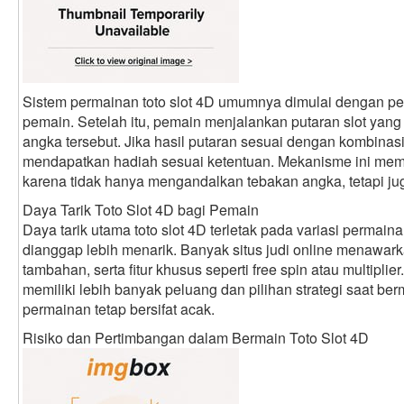
Sistem permainan toto slot 4D umumnya dimulai dengan pem
pemain. Setelah itu, pemain menjalankan putaran slot yang 
angka tersebut. Jika hasil putaran sesuai dengan kombinasi
mendapatkan hadiah sesuai ketentuan. Mekanisme ini membu
karena tidak hanya mengandalkan tebakan angka, tetapi jug
Daya Tarik Toto Slot 4D bagi Pemain
Daya tarik utama toto slot 4D terletak pada variasi perma
dianggap lebih menarik. Banyak situs judi online menawark
tambahan, serta fitur khusus seperti free spin atau multipl
memiliki lebih banyak peluang dan pilihan strategi saat be
permainan tetap bersifat acak.
Risiko dan Pertimbangan dalam Bermain Toto Slot 4D