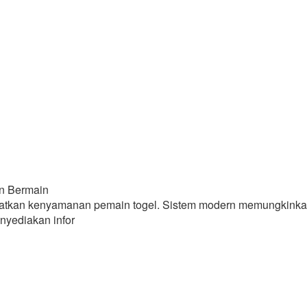
n Bermain
ngkatkan kenyamanan pemain togel. Sistem modern memungkink
enyediakan infor