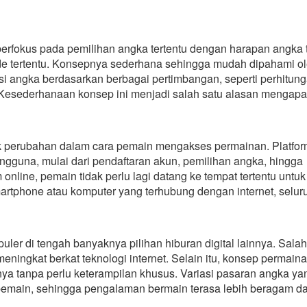
rfokus pada pemilihan angka tertentu dengan harapan angka 
de tertentu. Konsepnya sederhana sehingga mudah dipahami o
i angka berdasarkan berbagai pertimbangan, seperti perhitun
rit. Kesederhanaan konsep ini menjadi salah satu alasan mengapa
k perubahan dalam cara pemain mengakses permainan. Platfor
gguna, mulai dari pendaftaran akun, pemilihan angka, hingga
online, pemain tidak perlu lagi datang ke tempat tertentu untuk
rtphone atau komputer yang terhubung dengan internet, selur
uler di tengah banyaknya pilihan hiburan digital lainnya. Salah
ingkat berkat teknologi internet. Selain itu, konsep permain
 tanpa perlu keterampilan khusus. Variasi pasaran angka ya
i pemain, sehingga pengalaman bermain terasa lebih beragam d