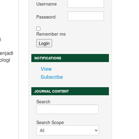
Username
Password
Remember me
i
enjadi
NOTIFICATIONS
ologi
View
Subscribe
JOURNAL CONTENT
Search
Search Scope