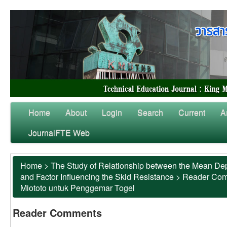
Home
About
Login
Search
Current
A
JournalFTE Web
Home
>
The Study of Relationship between the Mean Dep
and Factor Influencing the Skid Resistance
>
Reader Co
Miototo untuk Penggemar Togel
Reader Comments