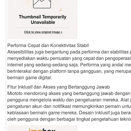
Performa Cepat dan Konektivitas Stabil
Aksesibilitas juga bergantung pada performa dan stabilitas 
menyediakan waktu pemuatan yang cepat dan pengoperasi
internet yang sedang-sedang saja. Performa yang andal 
berinteraksi dengan platform tanpa gangguan, yang merupa
bermain game digital.
Fitur Inklusif dan Akses yang Bertanggung Jawab
Miototo mendorong akses yang bertanggung jawab dengan
pengguna mengelola waktu dan pengeluaran mereka. Alat 
pengaturan akun dan notifikasi memungkinkan pemain unt
kebiasaan bermain game mereka. Desain inklusif juga bera
oleh pengguna dengan berbagai tingkat pengetahuan tekni