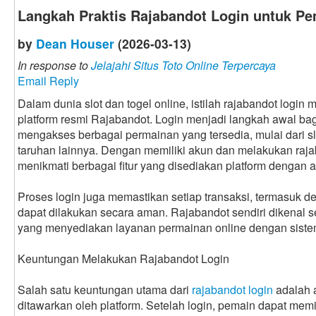
Langkah Praktis Rajabandot Login untuk Pe
by
Dean Houser
(2026-03-13)
In response to
Jelajahi Situs Toto Online Terpercaya
Email Reply
Dalam dunia slot dan togel online, istilah rajabandot logi
platform resmi Rajabandot. Login menjadi langkah awal bag
mengakses berbagai permainan yang tersedia, mulai dari sl
taruhan lainnya. Dengan memiliki akun dan melakukan raja
menikmati berbagai fitur yang disediakan platform dengan
Proses login juga memastikan setiap transaksi, termasuk 
dapat dilakukan secara aman. Rajabandot sendiri dikenal se
yang menyediakan layanan permainan online dengan siste
Keuntungan Melakukan Rajabandot Login
Salah satu keuntungan utama dari
rajabandot login
adalah a
ditawarkan oleh platform. Setelah login, pemain dapat memi