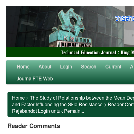
Home
About
Login
Search
Current
A
JournalFTE Web
Home
>
The Study of Relationship between the Mean Dep
and Factor Influencing the Skid Resistance
>
Reader Co
Rajabandot Login untuk Pemain...
Reader Comments