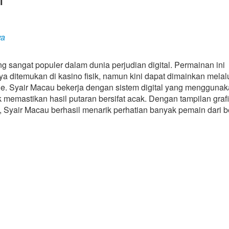
l
ya
 sangat populer dalam dunia perjudian digital. Permainan ini
anya ditemukan di kasino fisik, namun kini dapat dimainkan melal
one. Syair Macau bekerja dengan sistem digital yang mengguna
emastikan hasil putaran bersifat acak. Dengan tampilan graf
, Syair Macau berhasil menarik perhatian banyak pemain dari b