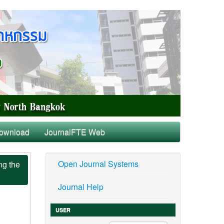
ownload
JournalFTE Web
Open Journal Systems
ng the
Journal Help
USER