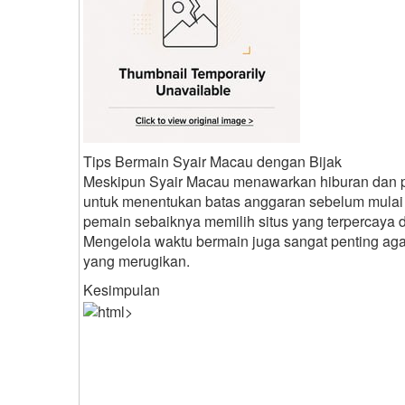
Tips Bermain Syair Macau dengan Bijak
Meskipun Syair Macau menawarkan hiburan dan po
untuk menentukan batas anggaran sebelum mulai b
pemain sebaiknya memilih situs yang terpercay
Mengelola waktu bermain juga sangat penting aga
yang merugikan.
Kesimpulan