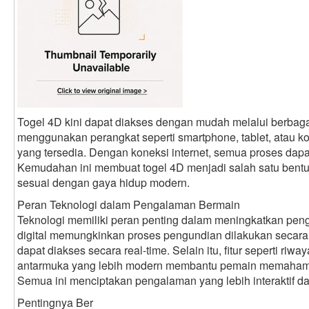
Togel 4D kini dapat diakses dengan mudah melalui berbagai
menggunakan perangkat seperti smartphone, tablet, atau 
yang tersedia. Dengan koneksi internet, semua proses dapat
Kemudahan ini membuat togel 4D menjadi salah satu bentuk 
sesuai dengan gaya hidup modern.
Peran Teknologi dalam Pengalaman Bermain
Teknologi memiliki peran penting dalam meningkatkan pen
digital memungkinkan proses pengundian dilakukan secara 
dapat diakses secara real-time. Selain itu, fitur seperti riway
antarmuka yang lebih modern membantu pemain memahami 
Semua ini menciptakan pengalaman yang lebih interaktif dan
Pentingnya Ber