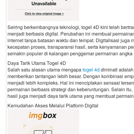
Seiring berkembangnya teknologi, togel 4D kini telah bertran
menjadi berbasis digital. Perubahan ini membuat permaina
internet tanpa batasan waktu dan tempat. Digitalisasi jug
kecepatan proses, transparansi hasil, serta kenyamanan pe
semakin populer di kalangan penggemar permainan angka
Daya Tarik Utama Togel 4D
Salah satu alasan utama mengapa
togel 4d
diminati adalah
memberikan tantangan lebih besar. Dengan kombinasi empat
menjadi lebih kompleks. Hal ini menciptakan sensasi terse
permainan berbasis strategi dan keberuntungan. Selain it
hasil juga menjadi daya tarik utama yang membuat permainan
Kemudahan Akses Melalui Platform Digital