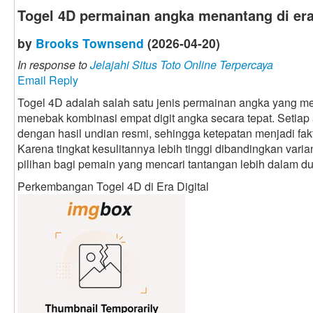
Togel 4D permainan angka menantang di era
by
Brooks Townsend
(2026-04-20)
In response to
Jelajahi Situs Toto Online Terpercaya
Email Reply
Togel 4D adalah salah satu jenis permainan angka yang m
menebak kombinasi empat digit angka secara tepat. Setiap
dengan hasil undian resmi, sehingga ketepatan menjadi fak
Karena tingkat kesulitannya lebih tinggi dibandingkan varia
pilihan bagi pemain yang mencari tantangan lebih dalam d
Perkembangan Togel 4D di Era Digital