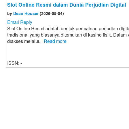
Slot Online Resmi dalam Dunia Perjudian Digital
by
Dean Houser
(2026-05-04)
Email Reply
Slot Online Resmi adalah bentuk permainan perjudian digital
tradisional yang biasanya ditemukan di kasino fisik. Dalam 
diakses melalui...
Read more
ISSN: -