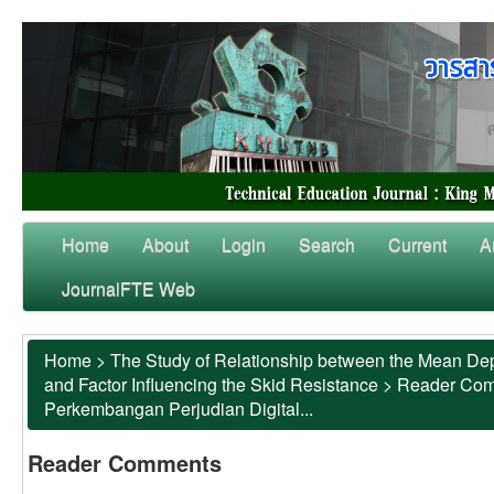
Home
About
Login
Search
Current
A
JournalFTE Web
Home
>
The Study of Relationship between the Mean Dep
and Factor Influencing the Skid Resistance
>
Reader Co
Perkembangan Perjudian Digital...
Reader Comments