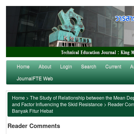
Home
About
Login
Search
Current
A
JournalFTE Web
Home
>
The Study of Relationship between the Mean Dep
and Factor Influencing the Skid Resistance
>
Reader Co
Banyak Fitur Hebat
Reader Comments