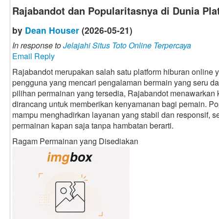
Rajabandot dan Popularitasnya di Dunia Pla
by
Dean Houser
(2026-05-21)
In response to
Jelajahi Situs Toto Online Terpercaya
Email Reply
Rajabandot merupakan salah satu platform hiburan online 
pengguna yang mencari pengalaman bermain yang seru d
pilihan permainan yang tersedia, Rajabandot menawarkan
dirancang untuk memberikan kenyamanan bagi pemain. Pop
mampu menghadirkan layanan yang stabil dan responsif, s
permainan kapan saja tanpa hambatan berarti.
Ragam Permainan yang Disediakan