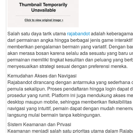
Salah satu daya tarik utama
rajabandot
adalah keberagaman
dari permainan angka hingga berbagai jenis game interakti
memberikan pengalaman bermain yang variatif. Dengan bany
akan merasa bosan karena selalu ada sesuatu yang baru untu
permainan memiliki tingkat kesulitan dan peluang yang be
menyesuaikan strategi sesuai dengan preferensi mereka.
Kemudahan Akses dan Navigasi
Rajabandot dirancang dengan antarmuka yang sederhana 
pemula sekalipun. Proses pendaftaran hingga login dapat 
prosedur yang rumit. Platform ini juga mendukung akses mel
desktop maupun mobile, sehingga memberikan fleksibilitas
navigasi yang intuitif, pemain dapat dengan mudah menem
langsung mulai bermain tanpa kebingungan.
Sistem Keamanan dan Privasi
Keamanan menjadi salah satu prioritas utama dalam Rajab