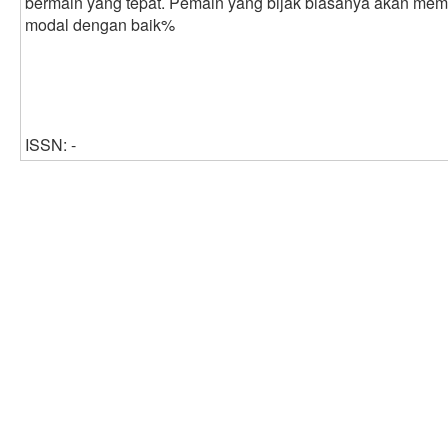
bermain yang tepat. Pemain yang bijak biasanya akan mem
modal dengan baik%
ISSN: -