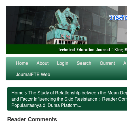
Home
About
Login
Search
Current
A
JournalFTE Web
Home
>
The Study of Relationship between the Mean Dep
and Factor Influencing the Skid Resistance
>
Reader Co
Popularitasnya di Dunia Platform...
Reader Comments