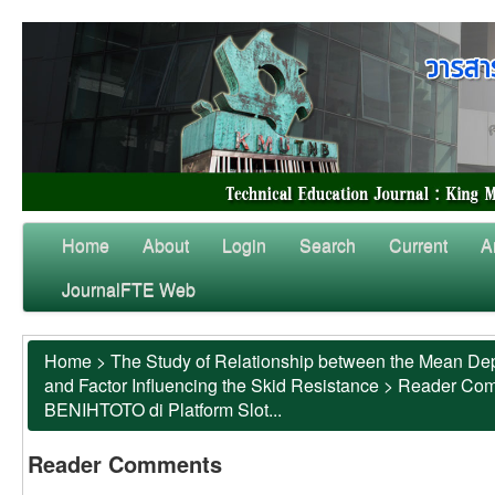
Home
About
Login
Search
Current
A
JournalFTE Web
Home
>
The Study of Relationship between the Mean Dep
and Factor Influencing the Skid Resistance
>
Reader Co
BENIHTOTO di Platform Slot...
Reader Comments