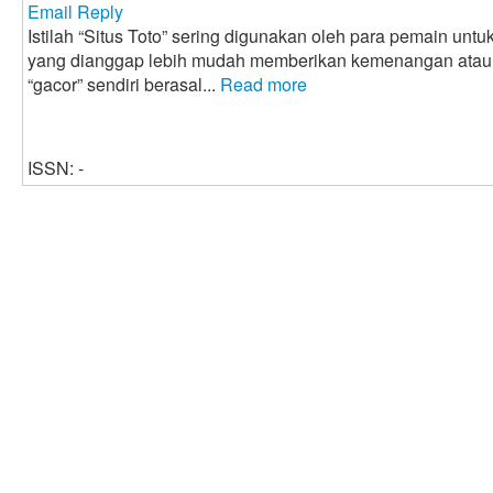
Email Reply
Istilah “Situs Toto” sering digunakan oleh para pemain un
yang dianggap lebih mudah memberikan kemenangan atau ja
“gacor” sendiri berasal...
Read more
ISSN: -