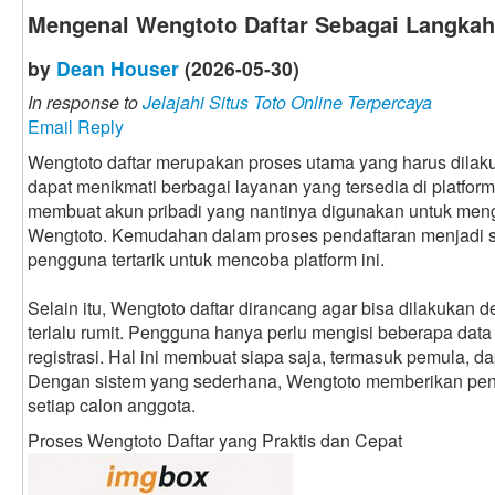
Mengenal Wengtoto Daftar Sebagai Langkah
by
Dean Houser
(2026-05-30)
In response to
Jelajahi Situs Toto Online Terpercaya
Email Reply
Wengtoto daftar merupakan proses utama yang harus dila
dapat menikmati berbagai layanan yang tersedia di platform
membuat akun pribadi yang nantinya digunakan untuk menga
Wengtoto. Kemudahan dalam proses pendaftaran menjadi 
pengguna tertarik untuk mencoba platform ini.
Selain itu, Wengtoto daftar dirancang agar bisa dilakukan 
terlalu rumit. Pengguna hanya perlu mengisi beberapa dat
registrasi. Hal ini membuat siapa saja, termasuk pemula, da
Dengan sistem yang sederhana, Wengtoto memberikan pe
setiap calon anggota.
Proses Wengtoto Daftar yang Praktis dan Cepat