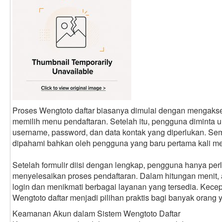
Proses Wengtoto daftar biasanya dimulai dengan mengaks
memilih menu pendaftaran. Setelah itu, pengguna diminta un
username, password, dan data kontak yang diperlukan. Se
dipahami bahkan oleh pengguna yang baru pertama kali me
Setelah formulir diisi dengan lengkap, pengguna hanya per
menyelesaikan proses pendaftaran. Dalam hitungan menit,
login dan menikmati berbagai layanan yang tersedia. Kece
Wengtoto daftar menjadi pilihan praktis bagi banyak orang
Keamanan Akun dalam Sistem Wengtoto Daftar