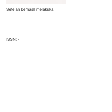
Setelah berhasil melakuka
ISSN: -