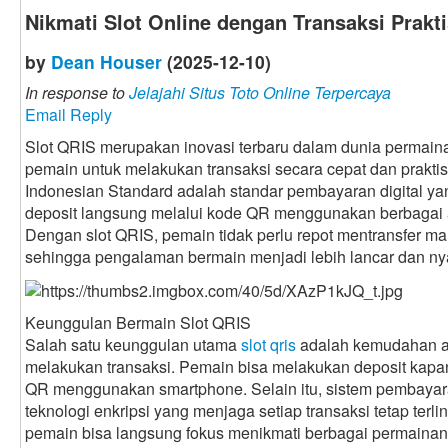
Nikmati Slot Online dengan Transaksi Prakti
by
Dean Houser
(2025-12-10)
In response to
Jelajahi Situs Toto Online Terpercaya
Email Reply
Slot QRIS merupakan inovasi terbaru dalam dunia permain
pemain untuk melakukan transaksi secara cepat dan prakt
Indonesian Standard adalah standar pembayaran digital 
deposit langsung melalui kode QR menggunakan berbagai a
Dengan slot QRIS, pemain tidak perlu repot mentransfer m
sehingga pengalaman bermain menjadi lebih lancar dan n
Keunggulan Bermain Slot QRIS
Salah satu keunggulan utama
slot qris
adalah kemudahan aks
melakukan transaksi. Pemain bisa melakukan deposit kap
QR menggunakan smartphone. Selain itu, sistem pembayara
teknologi enkripsi yang menjaga setiap transaksi tetap ter
pemain bisa langsung fokus menikmati berbagai permainan