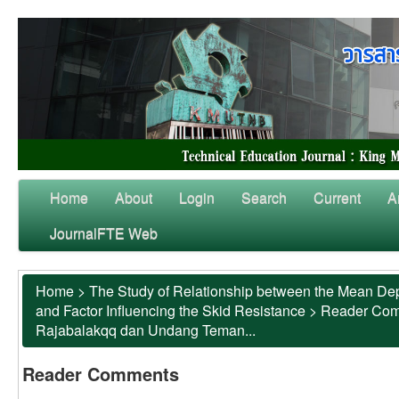
Home
About
Login
Search
Current
A
JournalFTE Web
Home
>
The Study of Relationship between the Mean Dep
and Factor Influencing the Skid Resistance
>
Reader Co
Rajabalakqq dan Undang Teman...
Reader Comments