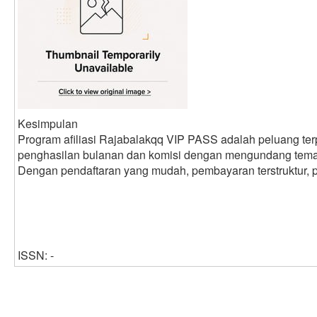
Kesimpulan
Program afiliasi Rajabalakqq VIP PASS adalah peluang te
penghasilan bulanan dan komisi dengan mengundang te
Dengan pendaftaran yang mudah, pembayaran terstruktur, 
ISSN: -