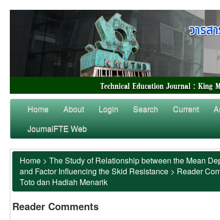
Home
About
Login
Search
Current
A
JournalFTE Web
Home
>
The Study of Relationship between the Mean Dep
and Factor Influencing the Skid Resistance
>
Reader Co
Toto dan Hadiah Menarik
Reader Comments