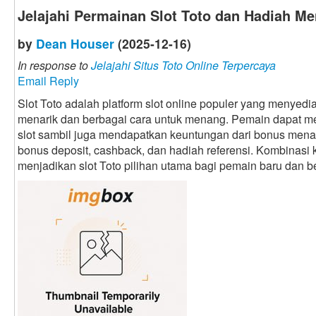
Jelajahi Permainan Slot Toto dan Hadiah Me
by
Dean Houser
(2025-12-16)
In response to
Jelajahi Situs Toto Online Terpercaya
Email Reply
Slot Toto adalah platform slot online populer yang meny
menarik dan berbagai cara untuk menang. Pemain dapat 
slot sambil juga mendapatkan keuntungan dari bonus menar
bonus deposit, cashback, dan hadiah referensi. Kombinasi
menjadikan slot Toto pilihan utama bagi pemain baru dan 