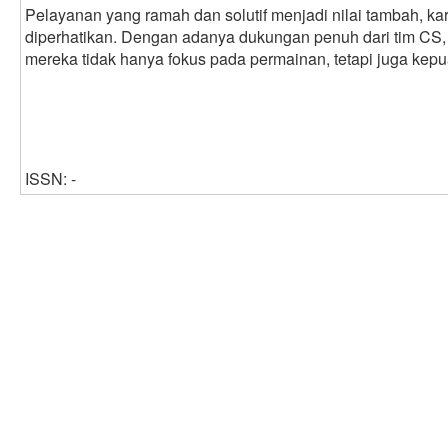
Pelayanan yang ramah dan solutif menjadi nilai tambah, k
diperhatikan. Dengan adanya dukungan penuh dari tim C
mereka tidak hanya fokus pada permainan, tetapi juga kep
ISSN: -