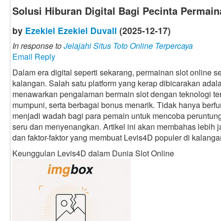
Solusi Hiburan Digital Bagi Pecinta Permain
by
Ezekiel Ezekiel Duvall
(2025-12-17)
In response to
Jelajahi Situs Toto Online Terpercaya
Email Reply
Dalam era digital seperti sekarang, permainan slot online s
kalangan. Salah satu platform yang kerap dibicarakan adal
menawarkan pengalaman bermain slot dengan teknologi ter
mumpuni, serta berbagai bonus menarik. Tidak hanya berfung
menjadi wadah bagi para pemain untuk mencoba peruntung
seru dan menyenangkan. Artikel ini akan membahas lebih j
dan faktor-faktor yang membuat Levis4D populer di kalanga
Keunggulan Levis4D dalam Dunia Slot Online