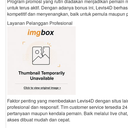
Program promosi yang rutin diadakan menjadikan pemain me
untuk terus aktif. Dengan adanya bonus ini, Levis4D berhas
kompetitif dan menyenangkan, baik untuk pemula maupun
Layanan Pelanggan Profesional
Faktor penting yang membedakan Levis4D dengan situs la
profesional dan responsif. Tim customer service tersedia 2
pertanyaan maupun kendala pemain. Baik melalui live chat
akses dibuat mudah dan cepat.