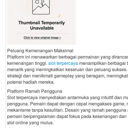
Peluang Kemenangan Maksimal
Platform ini menawarkan berbagai permainan yang diranca
kemenangan tinggi.
slot terpercaya
menampilkan berbagai t
menarik yang meningkatkan keseruan dan peluang sukses.
strategi dan menikmati gameplay yang beragam, meningka
potensi hadiah mereka.
Platform Ramah Pengguna
Slot terpercaya menyediakan antarmuka yang intuitif dan 
pengguna. Pemain dapat dengan cepat mengakses game, 
mekanisme tanpa kesulitan. Desain yang ramah penggun
pemain berpengalaman dapat fokus pada kesenangan dan 
slot online yang mulus.