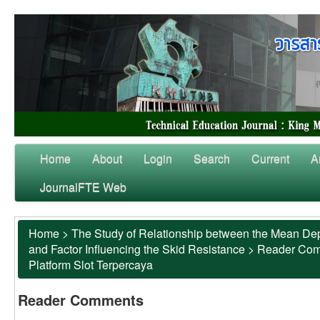
Home
About
Login
Search
Current
A
JournalFTE Web
Home
>
The Study of Relationship between the Mean Dep
and Factor Influencing the Skid Resistance
>
Reader Co
Platform Slot Terpercaya
Reader Comments