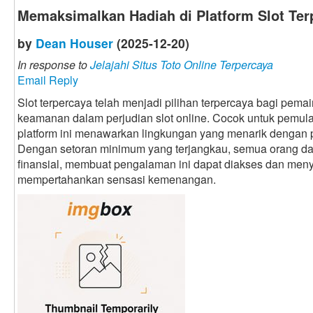
Memaksimalkan Hadiah di Platform Slot Ter
by
Dean Houser
(2025-12-20)
In response to
Jelajahi Situs Toto Online Terpercaya
Email Reply
Slot terpercaya telah menjadi pilihan terpercaya bagi pem
keamanan dalam perjudian slot online. Cocok untuk pemu
platform ini menawarkan lingkungan yang menarik dengan
Dengan setoran minimum yang terjangkau, semua orang dap
finansial, membuat pengalaman ini dapat diakses dan men
mempertahankan sensasi kemenangan.