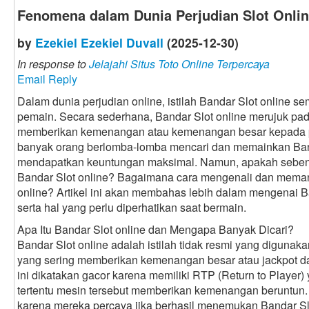
Fenomena dalam Dunia Perjudian Slot Onli
by
Ezekiel Ezekiel Duvall
(2025-12-30)
In response to
Jelajahi Situs Toto Online Terpercaya
Email Reply
Dalam dunia perjudian online, istilah Bandar Slot online s
pemain. Secara sederhana, Bandar Slot online merujuk pad
memberikan kemenangan atau kemenangan besar kepada 
banyak orang berlomba-lomba mencari dan memainkan Ban
mendapatkan keuntungan maksimal. Namun, apakah sebe
Bandar Slot online? Bagaimana cara mengenali dan meman
online? Artikel ini akan membahas lebih dalam mengenai Ba
serta hal yang perlu diperhatikan saat bermain.
Apa Itu Bandar Slot online dan Mengapa Banyak Dicari?
Bandar Slot online adalah istilah tidak resmi yang digunak
yang sering memberikan kemenangan besar atau jackpot dal
ini dikatakan gacor karena memiliki RTP (Return to Player)
tertentu mesin tersebut memberikan kemenangan beruntun.
karena mereka percaya jika berhasil menemukan Bandar Sl