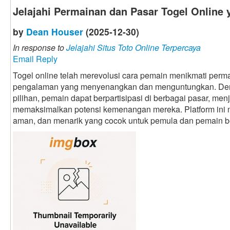
Jelajahi Permainan dan Pasar Togel Online
by
Dean Houser
(2025-12-30)
In response to
Jelajahi Situs Toto Online Terpercaya
Email Reply
Togel online telah merevolusi cara pemain menikmati perm
pengalaman yang menyenangkan dan menguntungkan. Den
pilihan, pemain dapat berpartisipasi di berbagai pasar, menj
memaksimalkan potensi kemenangan mereka. Platform ini 
aman, dan menarik yang cocok untuk pemula dan pemain 