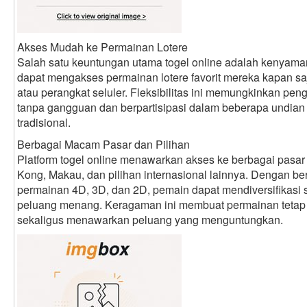
Akses Mudah ke Permainan Lotere
Salah satu keuntungan utama togel online adalah kenyam
dapat mengakses permainan lotere favorit mereka kapan sa
atau perangkat seluler. Fleksibilitas ini memungkinkan pe
tanpa gangguan dan berpartisipasi dalam beberapa undian t
tradisional.
Berbagai Macam Pasar dan Pilihan
Platform togel online menawarkan akses ke berbagai pasar
Kong, Makau, dan pilihan internasional lainnya. Dengan ber
permainan 4D, 3D, dan 2D, pemain dapat mendiversifikasi 
peluang menang. Keragaman ini membuat permainan teta
sekaligus menawarkan peluang yang menguntungkan.