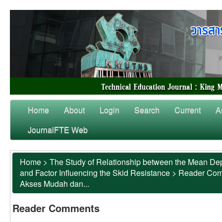
Home
About
Login
Search
Current
A
JournalFTE Web
Home
>
The Study of Relationship between the Mean Dep
and Factor Influencing the Skid Resistance
>
Reader Co
Akses Mudah dan...
Reader Comments