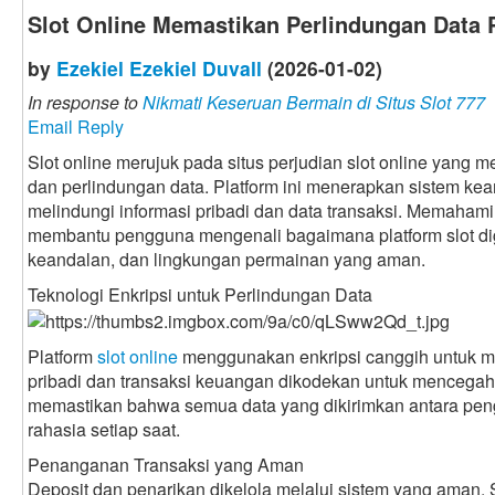
Slot Online Memastikan Perlindungan Data 
by
Ezekiel Ezekiel Duvall
(2026-01-02)
In response to
Nikmati Keseruan Bermain di Situs Slot 777
Email Reply
Slot online merujuk pada situs perjudian slot online yan
dan perlindungan data. Platform ini menerapkan sistem k
melindungi informasi pribadi dan data transaksi. Memaham
membantu pengguna mengenali bagaimana platform slot di
keandalan, dan lingkungan permainan yang aman.
Teknologi Enkripsi untuk Perlindungan Data
Platform
slot online
menggunakan enkripsi canggih untuk meli
pribadi dan transaksi keuangan dikodekan untuk mencegah a
memastikan bahwa semua data yang dikirimkan antara pen
rahasia setiap saat.
Penanganan Transaksi yang Aman
Deposit dan penarikan dikelola melalui sistem yang aman. 