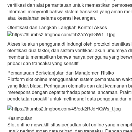
verifikasi dan alat pemantauan untuk memastikan pemroses
informasi menyoroti bahwa sistem transaksi yang aman me
atau kesalahan selama operasi keuangan.
Otentikasi dan Langkah-Langkah Kontrol Akses
Akses ke akun pengguna dilindungi oleh protokol otentikas
otentikasi dua faktor, dan sistem verifikasi akun umumnya 
membantu memastikan bahwa hanya pengguna yang berwe
pribadi dan transaksi yang sensitif.
Pemantauan Berkelanjutan dan Manajemen Risiko
Platform slot online menggunakan sistem pemantauan waktu
yang tidak biasa. Peringatan otomatis dan alat keamanan 
merespons dengan cepat terhadap potensi ancaman. Prakt
pendekatan proaktif untuk melindungi data pengguna dan me
Kesimpulan
Slot online mewakili situs perjudian slot online yang mem
untuk perlindungan data pribadi dan transaksi. Dengan mem