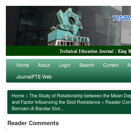
Home
About
Login
Search
Current
A
JournalFTE Web
Home
>
The Study of Relationship between the Mean Dep
and Factor Influencing the Skid Resistance
>
Reader Co
Bermain di Bandar Slot...
Reader Comments