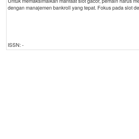
Untuk memaksimalkan manfaat slot gacor, pemain harus m
dengan manajemen bankroll yang tepat. Fokus pada slot d
ISSN: -