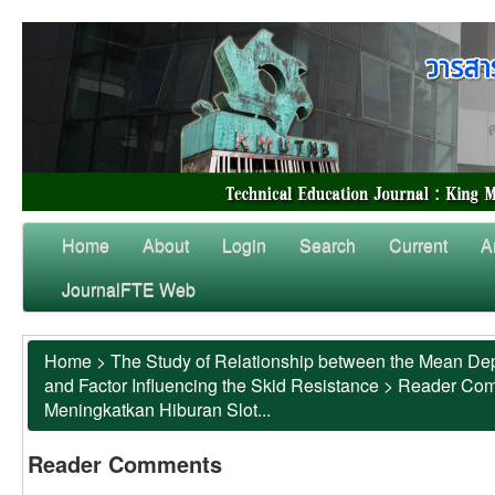
Home
About
Login
Search
Current
A
JournalFTE Web
Home
>
The Study of Relationship between the Mean Dep
and Factor Influencing the Skid Resistance
>
Reader Co
Meningkatkan Hiburan Slot...
Reader Comments