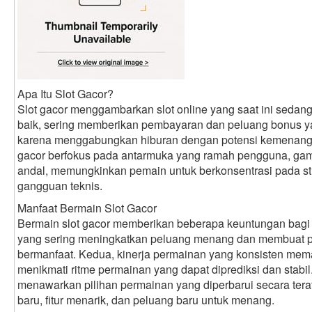
Apa Itu Slot Gacor?
Slot gacor menggambarkan slot online yang saat ini sedang 
baik, sering memberikan pembayaran dan peluang bonus ya
karena menggabungkan hiburan dengan potensi kemenanga
gacor berfokus pada antarmuka yang ramah pengguna, game
andal, memungkinkan pemain untuk berkonsentrasi pada st
gangguan teknis.
Manfaat Bermain Slot Gacor
Bermain slot gacor memberikan beberapa keuntungan bagi 
yang sering meningkatkan peluang menang dan membuat 
bermanfaat. Kedua, kinerja permainan yang konsisten me
menikmati ritme permainan yang dapat diprediksi dan stabil. 
menawarkan pilihan permainan yang diperbarui secara tera
baru, fitur menarik, dan peluang baru untuk menang.