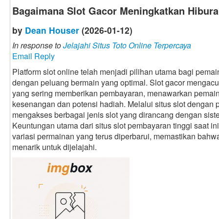
Bagaimana Slot Gacor Meningkatkan Hibura
by
Dean Houser
(2026-01-12)
In response to
Jelajahi Situs Toto Online Terpercaya
Email Reply
Platform slot online telah menjadi pilihan utama bagi pemai
dengan peluang bermain yang optimal. Slot gacor mengacu p
yang sering memberikan pembayaran, menawarkan pemain
kesenangan dan potensi hadiah. Melalui situs slot dengan 
mengakses berbagai jenis slot yang dirancang dengan sist
Keuntungan utama dari situs slot pembayaran tinggi saat in
variasi permainan yang terus diperbarui, memastikan bahwa
menarik untuk dijelajahi.