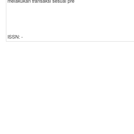
melakukan transaksi sesuai pre
ISSN: -