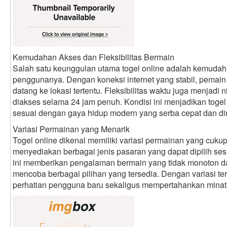
Kemudahan Akses dan Fleksibilitas Bermain
Salah satu keunggulan utama togel online adalah kemuda
penggunanya. Dengan koneksi internet yang stabil, pemain
datang ke lokasi tertentu. Fleksibilitas waktu juga menjadi 
diakses selama 24 jam penuh. Kondisi ini menjadikan togel
sesuai dengan gaya hidup modern yang serba cepat dan di
Variasi Permainan yang Menarik
Togel online dikenal memiliki variasi permainan yang cuku
menyediakan berbagai jenis pasaran yang dapat dipilih s
ini memberikan pengalaman bermain yang tidak monoton 
mencoba berbagai pilihan yang tersedia. Dengan variasi te
perhatian pengguna baru sekaligus mempertahankan mina