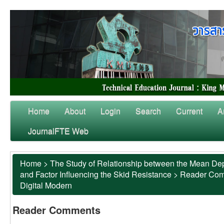
Home
About
Login
Search
Current
A
JournalFTE Web
Home
>
The Study of Relationship between the Mean Dep
and Factor Influencing the Skid Resistance
>
Reader Co
Digital Modern
Reader Comments