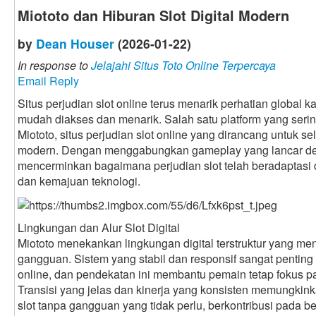
Miototo dan Hiburan Slot Digital Modern
by
Dean Houser
(2026-01-22)
In response to
Jelajahi Situs Toto Online Terpercaya
Email Reply
Situs perjudian slot online terus menarik perhatian global
mudah diakses dan menarik. Salah satu platform yang sering
Miototo, situs perjudian slot online yang dirancang untuk s
modern. Dengan menggabungkan gameplay yang lancar deng
mencerminkan bagaimana perjudian slot telah beradaptas
dan kemajuan teknologi.
Lingkungan dan Alur Slot Digital
Miototo menekankan lingkungan digital terstruktur yang m
gangguan. Sistem yang stabil dan responsif sangat penting u
online, dan pendekatan ini membantu pemain tetap fokus
Transisi yang jelas dan kinerja yang konsisten memungkin
slot tanpa gangguan yang tidak perlu, berkontribusi pada be