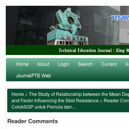
Home
About
Login
Search
Current
A
JournalFTE Web
Home
>
The Study of Relationship between the Mean Dep
and Factor Influencing the Skid Resistance
>
Reader Co
ColokSGP untuk Pemula dan...
Reader Comments