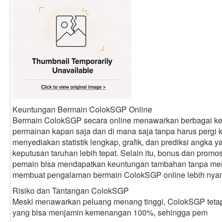
Keuntungan Bermain ColokSGP Online
Bermain ColokSGP secara online menawarkan berbagai k
permainan kapan saja dan di mana saja tanpa harus pergi ke
menyediakan statistik lengkap, grafik, dan prediksi angk
keputusan taruhan lebih tepat. Selain itu, bonus dan promo
pemain bisa mendapatkan keuntungan tambahan tanpa mena
membuat pengalaman bermain ColokSGP online lebih ny
Risiko dan Tantangan ColokSGP
Meski menawarkan peluang menang tinggi, ColokSGP tetap m
yang bisa menjamin kemenangan 100%, sehingga pem